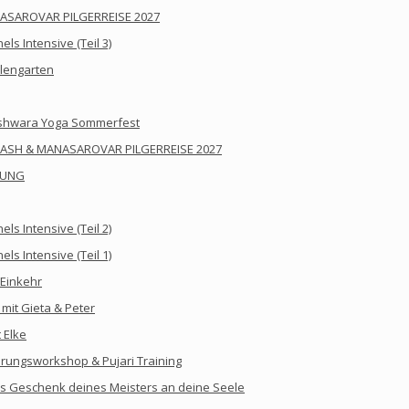
ASAROVAR PILGERREISE 2027
s Intensive (Teil 3)
lengarten
eshwara Yoga Sommerfest
LASH & MANASAROVAR PILGERREISE 2027
BUNG
s Intensive (Teil 2)
s Intensive (Teil 1)
 Einkehr
mit Gieta & Peter
 Elke
ahrungsworkshop & Pujari Training
iges Geschenk deines Meisters an deine Seele