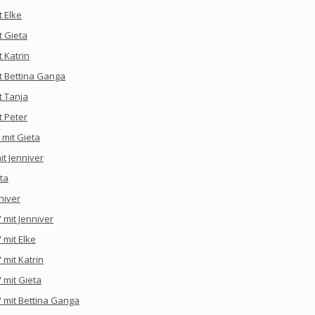
t Elke
t Gieta
 Katrin
t Bettina Ganga
t Tanja
t Peter
 mit Gieta
it Jenniver
ta
niver
mit Jenniver
mit Elke
mit Katrin
 mit Gieta
 mit Bettina Ganga