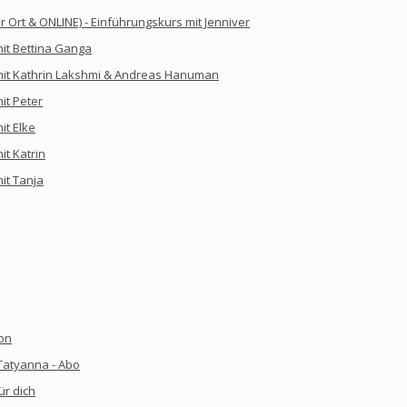
 Ort & ONLINE) - Einführungskurs mit Jenniver
it Bettina Ganga
mit Kathrin Lakshmi & Andreas Hanuman
it Peter
it Elke
t Katrin
it Tanja
on
 Tatyanna - Abo
r dich